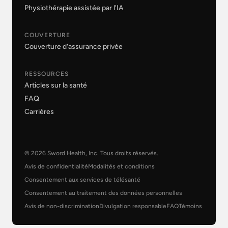
Physiothérapie assistée par l'IA
COUVERTURE
Couverture d'assurance privée
RESSOURCES
Articles sur la santé
FAQ
Carrières
© 2026 Sword Health, Inc. Tous droits réservés.
Avis de confidentialité
Modalités et conditions
Consentement aux services de télésanté
Consentement au traitement des données personnelles
Avis de non-discrimination
Divulgation responsable
FAQ
Témoins